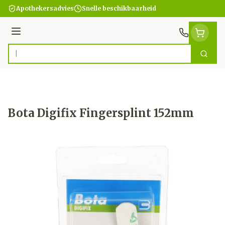
Ga naar de inhoud
Apothekersadvies
Snelle beschikbaarheid
Menu
Zoek
Product, merk, categorie...
Bota Digifix Fingersplint 152mm