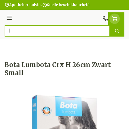
Ga naar de inhoud
Apothekersadvies
Snelle beschikbaarheid
Menu
Zoek
Product, merk, categorie...
Bota Lumbota Crx H 26cm Zwart
Small