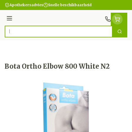
Ga naar de inhoud
Apothekersadvies
Snelle beschikbaarheid
Menu
Zoek
Product, merk, categorie...
Bota Ortho Elbow 800 White N2