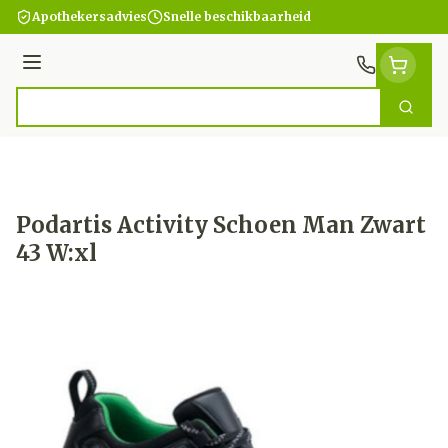
Ga naar de inhoud
Apothekersadvies
Snelle beschikbaarheid
Menu
Zoek
Product, merk, categorie...
Podartis Activity Schoen Man Zwart
43 W:xl