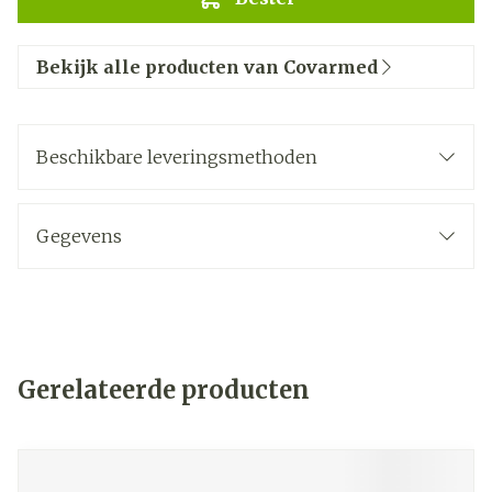
Bekijk alle producten van Covarmed
Beschikbare leveringsmethoden
Gegevens
Gerelateerde producten
Navigeren door de elementen van de carrousel is mogelij
Druk om carrousel over te slaan
Druk op om naar carrouselnavigatie te gaan