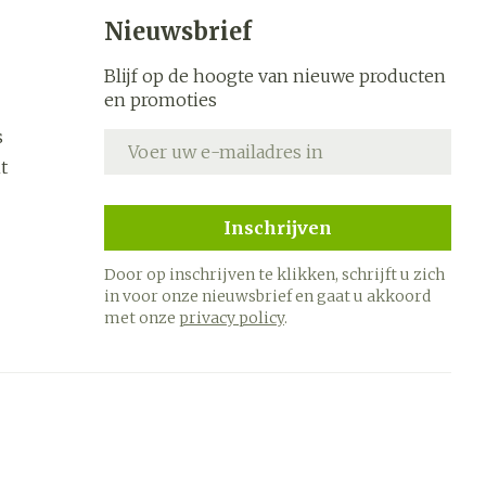
s
Bed
Nieuwsbrief
k
Doorliggen - decubitis
ing zon
Blijf op de hoogte van nieuwe producten
Toon meer
ogie
Urinewegen
en promoties
s
E-mail adres
heid,
Stoppen met roken
t
en stress
it en
 en
Gezichtsreiniging -
Instrumenten
Inschrijven
ygiene
e -
ontschminken
sche
Anti tumor middelen
Door op inschrijven te klikken, schrijft u zich
n
 en
Reinigingsmelk, - crème,
in voor onze nieuwsbrief en gaat u akkoord
tie
-olie en gel
met onze
privacy policy
.
Anesthesie
ijn
Tonic - lotion
rzorging
Micellair water
hie
Diverse
Specifiek voor de ogen
oet
geneesmiddelen
Toon meer