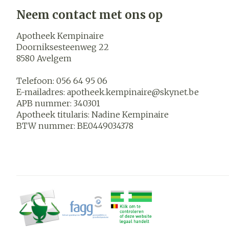
Blaren
Neem contact met ons op
Zuurstof
Eelt
Apotheek Kempinaire
Ademhalings
Eksteroog - l
Doorniksesteenweg 22
8580
Avelgem
Toon meer
Spieren en
Telefoon:
056 64 95 06
gewrichten
E-mailadres:
apotheek.kempinaire@
skynet.be
APB nummer:
340301
Specifiek vo
Naalden en s
Apotheek titularis:
Nadine Kempinaire
mannen
Infecties
BTW nummer:
BE0449034378
Spuiten
Lichaamsverz
Oplossing voor
Deodorant
Naalden
Luizen
Gezichtsverz
Naalden voor 
- pennaalden
Diagnostica
Toon meer