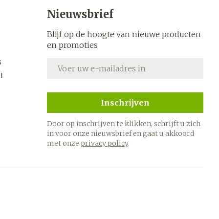
s
Bed
Nieuwsbrief
k
Doorliggen - decubitis
ing zon
Blijf op de hoogte van nieuwe producten
Toon meer
ogie
Urinewegen
en promoties
s
E-mail adres
heid,
Stoppen met roken
t
en stress
it en
 en
Gezichtsreiniging -
Instrumenten
Inschrijven
ygiene
e -
ontschminken
sche
Anti tumor middelen
Door op inschrijven te klikken, schrijft u zich
n
 en
Reinigingsmelk, - crème,
in voor onze nieuwsbrief en gaat u akkoord
tie
-olie en gel
met onze
privacy policy
.
Anesthesie
ijn
Tonic - lotion
rzorging
Micellair water
hie
Diverse
Specifiek voor de ogen
oet
geneesmiddelen
Toon meer