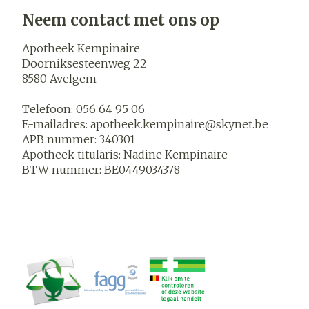
Blaren
Neem contact met ons op
Zuurstof
Eelt
Apotheek Kempinaire
Ademhalings
Eksteroog - l
Doorniksesteenweg 22
8580
Avelgem
Toon meer
Spieren en
Telefoon:
056 64 95 06
gewrichten
E-mailadres:
apotheek.kempinaire@
skynet.be
APB nummer:
340301
Specifiek vo
Naalden en s
Apotheek titularis:
Nadine Kempinaire
mannen
Infecties
BTW nummer:
BE0449034378
Spuiten
Lichaamsverz
Oplossing voor
Deodorant
Naalden
Luizen
Gezichtsverz
Naalden voor 
- pennaalden
Diagnostica
Toon meer