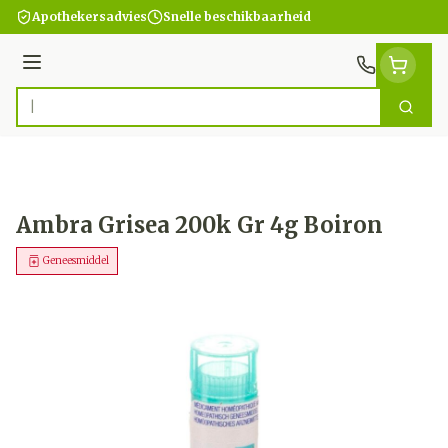
Ga naar de inhoud
Apothekersadvies
Snelle beschikbaarheid
Menu
Zoek
Product, merk, categorie...
Ambra Grisea 200k Gr 4g Boiron
Geneesmiddel