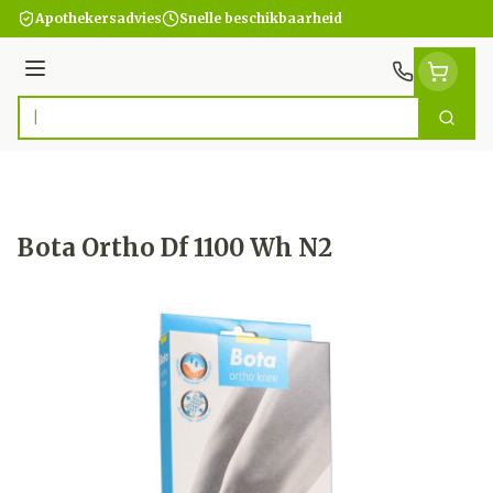
Ga naar de inhoud
Apothekersadvies
Snelle beschikbaarheid
Menu
Zoek
Product, merk, categorie...
Bota Ortho Df 1100 Wh N2