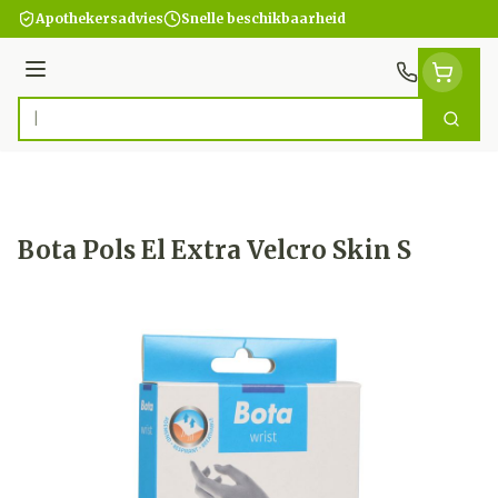
Ga naar de inhoud
Apothekersadvies
Snelle beschikbaarheid
Menu
Zoek
Product, merk, categorie...
Bota Pols El Extra Velcro Skin S