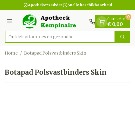
Dia 1 van 1
Ga naar de inhoud
Apothekersadvies
Snelle beschikbaarheid
0
0 artikelen
Menu
€ 0,00
Ontdek vitamines en g
Zoek
Product, merk, categorie...
Home
/
Botapad Polsvastbinders Skin
Botapad Polsvastbinders Skin