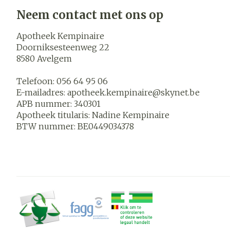
Blaren
Neem contact met ons op
Zuurstof
Eelt
Apotheek Kempinaire
Ademhalings
Eksteroog - l
Doorniksesteenweg 22
8580
Avelgem
Toon meer
Spieren en
Telefoon:
056 64 95 06
gewrichten
E-mailadres:
apotheek.kempinaire@
skynet.be
APB nummer:
340301
Specifiek vo
Naalden en s
Apotheek titularis:
Nadine Kempinaire
mannen
Infecties
BTW nummer:
BE0449034378
Spuiten
Lichaamsverz
Oplossing voor
Deodorant
Naalden
Luizen
Gezichtsverz
Naalden voor 
- pennaalden
Diagnostica
Toon meer