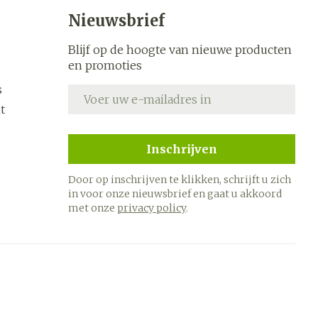
s
Bed
Nieuwsbrief
k
Doorliggen - decubitis
ing zon
Blijf op de hoogte van nieuwe producten
Toon meer
ogie
Urinewegen
en promoties
s
E-mail adres
heid,
Stoppen met roken
t
en stress
it en
 en
Gezichtsreiniging -
Instrumenten
Inschrijven
ygiene
e -
ontschminken
sche
Anti tumor middelen
Door op inschrijven te klikken, schrijft u zich
n
 en
Reinigingsmelk, - crème,
in voor onze nieuwsbrief en gaat u akkoord
tie
-olie en gel
met onze
privacy policy
.
Anesthesie
ijn
Tonic - lotion
rzorging
Micellair water
hie
Diverse
Specifiek voor de ogen
oet
geneesmiddelen
Toon meer