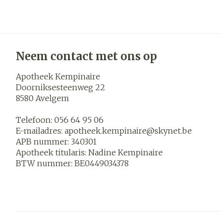
Blaren
Zuurstof
Eelt
Ademhalings
Eksteroog - l
Neem contact met ons op
Toon meer
Spieren en
Apotheek Kempinaire
gewrichten
Doorniksesteenweg 22
8580
Avelgem
Specifiek vo
Naalden en s
mannen
Telefoon:
056 64 95 06
Infecties
Spuiten
E-mailadres:
apotheek.kempinaire@
skynet.be
Lichaamsverz
Oplossing voor
APB nummer:
340301
Deodorant
Apotheek titularis:
Nadine Kempinaire
Naalden
Luizen
BTW nummer:
BE0449034378
Gezichtsverz
Naalden voor 
- pennaalden
Diagnostica
Toon meer