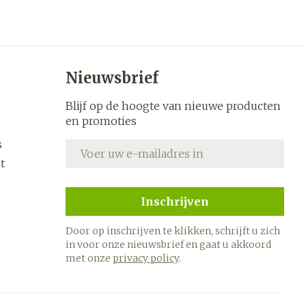
s
Bed
k
Doorliggen - decubitis
ing zon
Toon meer
ogie
Urinewegen
Nieuwsbrief
heid,
Stoppen met roken
Blijf op de hoogte van nieuwe producten
en stress
en promoties
it en
 en
Gezichtsreiniging -
Instrumenten
s
E-mail adres
ygiene
e -
ontschminken
t
sche
Anti tumor middelen
n
 en
Reinigingsmelk, - crème,
tie
-olie en gel
Inschrijven
Anesthesie
ijn
Tonic - lotion
Door op inschrijven te klikken, schrijft u zich
rzorging
Micellair water
in voor onze nieuwsbrief en gaat u akkoord
met onze
privacy policy
.
hie
Diverse
Specifiek voor de ogen
oet
geneesmiddelen
Toon meer