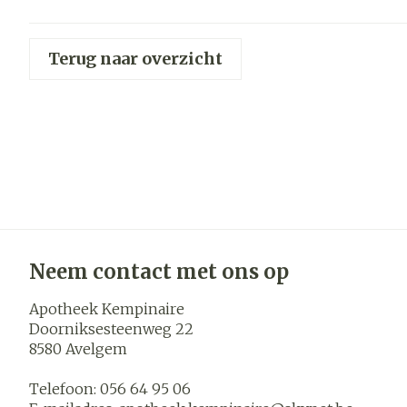
Haar
Gezichtsver
Terug naar overzicht
Pillendozen 
accessoires
Pigmentstoor
Gevoelige hui
geïrriteerde h
Gemengde hu
Doffe huid
Toon meer
Neem contact met ons op
Apotheek Kempinaire
Snurken
Doorniksesteenweg 22
8580
Avelgem
Telefoon:
056 64 95 06