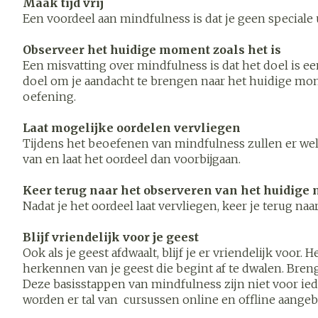
Maak tijd vrij
Blaren
Een voordeel aan mindfulness is dat je geen speciale u
Zuurstof
Eelt
Observeer het huidige moment zoals het is
Ademhalings
Eksteroog - l
Een misvatting over mindfulness is dat het doel is ee
doel om je aandacht te brengen naar het huidige mome
Toon meer
oefening.
Spieren en
gewrichten
Laat mogelijke oordelen vervliegen
Tijdens het beoefenen van mindfulness zullen er wel
Specifiek vo
Naalden en s
van en laat het oordeel dan voorbijgaan.
mannen
Infecties
Spuiten
Lichaamsverz
Keer terug naar het observeren van het huidig
Oplossing voor
Nadat je het oordeel laat vervliegen, keer je terug n
Deodorant
Naalden
Luizen
Blijf vriendelijk voor je geest
Gezichtsverz
Naalden voor 
Ook als je geest afdwaalt, blijf je er vriendelijk voo
- pennaalden
herkennen van je geest die begint af te dwalen. Bren
Diagnostica
Deze basisstappen van mindfulness zijn niet voor iede
Toon meer
worden er tal van cursussen online en offline aange