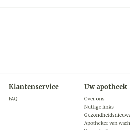
zorging
Supplementen
Insecten
en
Mondmaskers
middelen
nissen
d -
uid
id
Klantenservice
Uw apotheek
FAQ
Over ons
Zelfbruiner
Scheren
Nuttige links
Gezondheidsnieuw
Apotheker van wach