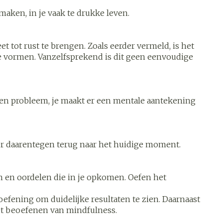
s
Bed
maken, in je vaak te drukke leven.
k
Doorliggen - decubitis
ing zon
Toon meer
ogie
Urinewegen
t tot rust te brengen. Zoals eerder vermeld, is het
te vormen. Vanzelfsprekend is dit geen eenvoudige
heid,
Stoppen met roken
en stress
een probleem, je maakt er een mentale aantekening
it en
 en
Gezichtsreiniging -
Instrumenten
ygiene
e -
ontschminken
sche
Anti tumor middelen
n
 en
Reinigingsmelk, - crème,
tie
-olie en gel
 Keer daarentegen terug naar het huidige moment.
Anesthesie
ijn
Tonic - lotion
hten en oordelen die in je opkomen. Oefen het
rzorging
Micellair water
hie
Diverse
Specifiek voor de ogen
oefening om duidelijke resultaten te zien. Daarnaast
oet
geneesmiddelen
het beoefenen van mindfulness.
Toon meer