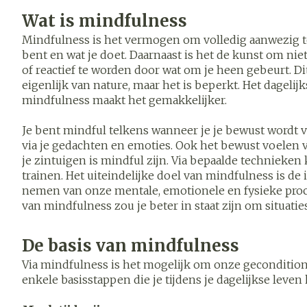
Toon meer
Toon meer
Toon meer
Wat is mindfulness
Vitaliteit 50+
Mindfulness is het vermogen om volledig aanwezig te
Toon submenu voor Vitalitei
Thuiszorg
Nagels en h
bent en wat je doet. Daarnaast is het de kunst om ni
Mond
Huid
Plantaardige
Natuur
of reactief te worden door wat om je heen gebeurt. 
Batterijen
geneeskunde
Toon submenu voor Natuur 
eigenlijk van nature, maar het is beperkt. Het dageli
Droge mond
Ontsmetten e
Toebehoren
mindfulness maakt het gemakkelijker.
desinfecteren
Spijsverteri
Elektrische
Thuiszorg en EHBO
Steriel materia
tandenborstel
Schimmels
Toon submenu voor Thuiszo
Je bent mindful telkens wanneer je je bewust wordt
via je gedachten en emoties. Ook het bewust voelen va
Interdentaal - 
Koortsblaasjes
Dieren en insecten
Vacht, huid 
je zintuigen is mindful zijn. Via bepaalde technieken 
Toon submenu voor Dieren e
Kunstgebit
Jeuk
trainen. Het uiteindelijke doel van mindfulness is de 
Geneesmiddelen
nemen van onze mentale, emotionele en fysieke proc
Toon meer
Toon submenu voor Genees
van mindfulness zou je beter in staat zijn om situatie
Aerosolthera
De basis van mindfulness
zuurstof
Voeten en b
Zware benen
Via mindfulness is het mogelijk om onze geconditione
enkele basisstappen die je tijdens je dagelijkse leve
Aerosol toeste
Droge voeten, 
Tabletten
kloven
Aerosol access
Creme, gel en