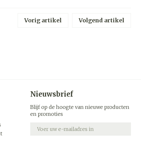
werende
Parfums en
Vorig artikel
Volgend artikel
geurproducten
Nieuwsbrief
Blijf op de hoogte van nieuwe producten
CBD
en promoties
s
E-mail adres
t