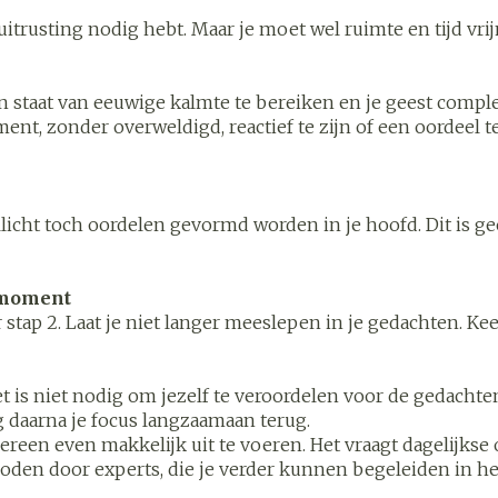
Overige diabetes
Accessoire
itrusting nodig hebt. Maar je moet wel ruimte en tijd vrij
Nagelbijten
producten
Zonneban
Nagelversterkend
Naalden voor
Voorbereid
stelsel
Hormonaal stelsel
Gynaecol
ikdoorn
insulinespuiten
n staat van eeuwige kalmte te bereiken en je geest complee
Toon meer
Toon meer
nt, zonder overweldigd, reactief te zijn of een oordeel 
Toon meer
Zenuwstelsel
Slapeloos
spanning 
licht toch oordelen gevormd worden in je hoofd. Dit is g
or
puiten
Make-up
Sondes, baxters en
Seksualite
Bandages
catheters
intieme h
Orthopedi
Immuniteit
orthopedi
Allergie
Make-up penselen en
verbande
orging
Sondes
Condooms
e moment
gebruiksvoorwerpen
 injectie
anticoncep
aar stap 2. Laat je niet langer meeslepen in je gedachten.
Accessoires voor sondes
Eyeliner - oogpotlood
Buik
Acne
Oor
Intiem welz
orging
Baxters
Mascara
Arm
insulinepen
r. Het is niet nodig om jezelf te veroordelen voor de gedac
Intieme ve
Catheters
Oogschaduw
Elleboog
g daarna je focus langzaamaan terug.
Afslanken
Homeopat
Massage
reen even makkelijk uit te voeren. Het vraagt dagelijkse 
Toon meer
Enkel en v
boden door experts, die je verder kunnen begeleiden in 
Toon meer
Toon meer