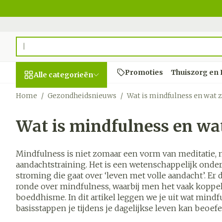
Ga naar de inhoud
Product, merk, categorie...
Promoties
Thuiszorg en
Alle categorieën
Home
/
Gezondheidsnieuws
/
Wat is mindfulness en wat z
Promoties
Wat is mindfulness en wat
Schoonheid,
Haar en Hoo
Afslanken
Zwangersch
Geheugen
Aromatherap
Lenzen en br
Insecten
Maag darm s
verzorging en
hygiëne
Kammen - on
Maaltijdverva
Zwangerschap
Verstuiver
Lensproducte
Verzorging in
Maagzuur
Toon submenu voor Schoonh
Mindfulness is niet zomaar een vorm van meditatie, 
Seksualiteit
Beschadigd ha
Eetlustremme
Borstvoeding
Essentiële oli
Brillen
Anti insecten
Lever, galblaa
aandachtstraining. Het is een wetenschappelijk ond
Dieet, voeding en
hoofdirritatie
pancreas
stroming die gaat over ‘leven met volle aandacht’. Er
Platte buik
Lichaamsverz
Complex - co
Teken tang of
vitamines
Toon submenu voor Dieet, v
ronde over mindfulness, waarbij men het vaak koppelt 
Styling - spra
Braken
Vetverbrander
Vitamines en
boeddhisme. In dit artikel leggen we je uit wat mindf
Zwangerschap en
Zware benen
Verzorging
supplemente
Laxeermiddel
basisstappen je tijdens je dagelijkse leven kan beoef
Toon meer
kinderen
Oligo-eleme
Honden
Toon submenu voor Zwanger