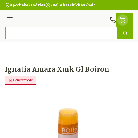
Ga naar de inhoud
Apothekersadvies
Snelle beschikbaarheid
Menu
Zoek
Product, merk, categorie...
Ignatia Amara Xmk Gl Boiron
Geneesmiddel