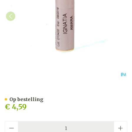
Ignatia Amara Xmk Gl Boi
Op bestelling
€ 4,59
Aantal