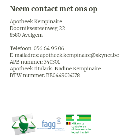
Blaren
Neem contact met ons op
Zuurstof
Eelt
Apotheek Kempinaire
Ademhalings
Eksteroog - l
Doorniksesteenweg 22
8580
Avelgem
Toon meer
Spieren en
Telefoon:
056 64 95 06
gewrichten
E-mailadres:
apotheek.kempinaire@
skynet.be
APB nummer:
340301
Specifiek vo
Naalden en s
Apotheek titularis:
Nadine Kempinaire
mannen
Infecties
BTW nummer:
BE0449034378
Spuiten
Lichaamsverz
Oplossing voor
Deodorant
Naalden
Luizen
Gezichtsverz
Naalden voor 
- pennaalden
Diagnostica
Toon meer