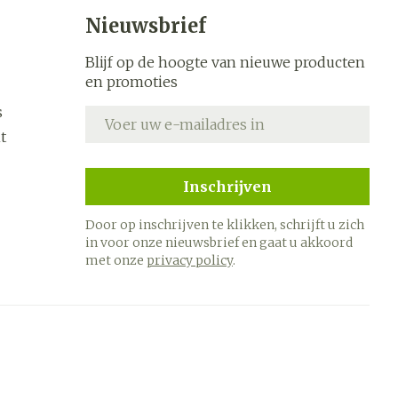
s
Bed
Nieuwsbrief
k
Doorliggen - decubitis
ing zon
Blijf op de hoogte van nieuwe producten
Toon meer
ogie
Urinewegen
en promoties
s
E-mail adres
heid,
Stoppen met roken
t
en stress
it en
 en
Gezichtsreiniging -
Instrumenten
Inschrijven
ygiene
e -
ontschminken
sche
Anti tumor middelen
Door op inschrijven te klikken, schrijft u zich
n
 en
Reinigingsmelk, - crème,
in voor onze nieuwsbrief en gaat u akkoord
tie
-olie en gel
met onze
privacy policy
.
Anesthesie
ijn
Tonic - lotion
rzorging
Micellair water
hie
Diverse
Specifiek voor de ogen
oet
geneesmiddelen
Toon meer