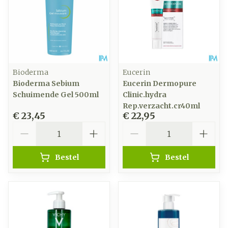
Bioderma
Eucerin
Bioderma Sebium
Eucerin Dermopure
Schuimende Gel 500ml
Clinic.hydra
Rep.verzacht.cr40ml
€ 23,45
€ 22,95
Aantal
Aantal
Bestel
Bestel