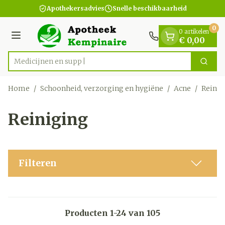
Dia 1 van 1
Ga naar de inhoud
Apothekersadvies
Snelle beschikbaarheid
0
0 artikelen
Menu
€ 0,00
Me
Zoek
Product, merk, categorie...
Home
/
Schoonheid, verzorging en hygiëne
/
Acne
/
Reinig
Reiniging
Filteren
Producten
1
-
24
van
105