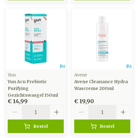
Yun
Avene
Yun Acn Prebiotic
Avene Cleanance Hydra
Purifying
Wascreme 200ml
Gezichtswasgel 150ml
€ 14,99
€ 19,90
Aantal
Aantal
Bestel
Bestel