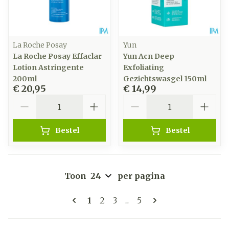
La Roche Posay
Yun
La Roche Posay Effaclar
Yun Acn Deep
Lotion Astringente
Exfoliating
200ml
Gezichtswasgel 150ml
€ 20,95
€ 14,99
Aantal
Aantal
Bestel
Bestel
Toon
per pagina
Pagina's
U lees momenteel pagina
Pagina
Pagina
Pagina
1
2
3
...
5