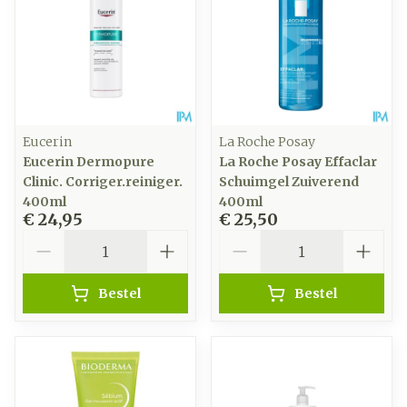
Eucerin
La Roche Posay
Eucerin Dermopure
La Roche Posay Effaclar
Clinic. Corriger.reiniger.
Schuimgel Zuiverend
400ml
400ml
€ 24,95
€ 25,50
Aantal
Aantal
Bestel
Bestel