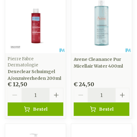
Pierre Fabre
Avene Cleanance Pur
Dermatologie
Micellair Water 400ml
Dexeclear Schuimgel
A/onzuiverheden 200ml
€ 12,50
€ 24,50
Aantal
Aantal
Bestel
Bestel