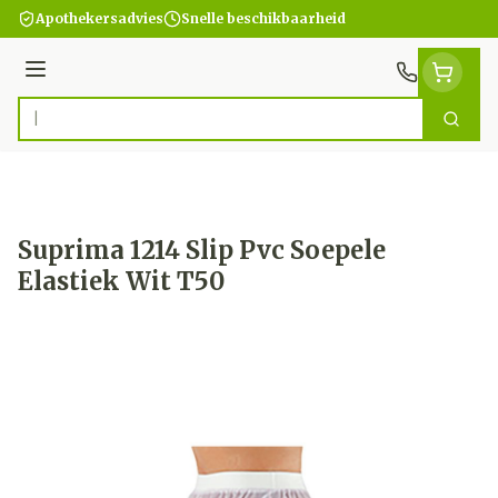
Ga naar de inhoud
Apothekersadvies
Snelle beschikbaarheid
Menu
Zoek
Product, merk, categorie...
Suprima 1214 Slip Pvc Soepele
Elastiek Wit T50