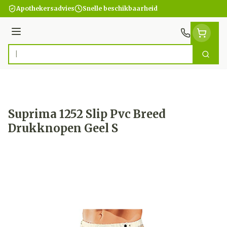
Ga naar de inhoud
Apothekersadvies
Snelle beschikbaarheid
Menu
Zoek
Product, merk, categorie...
Suprima 1252 Slip Pvc Breed
Drukknopen Geel S