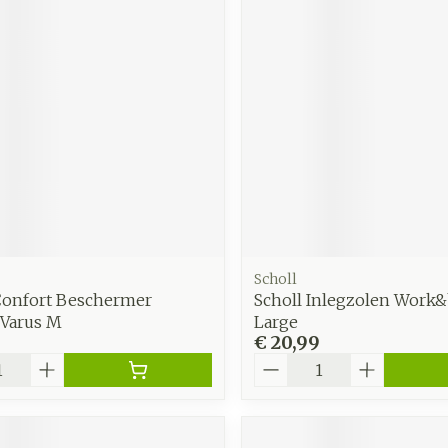
zorging
Supplementen
Insecten
en
Mondmaskers
middelen
nissen
d -
uid
id
Scholl
 Confort Beschermer
Scholl Inlegzolen Work
 Varus M
Large
0
€ 20,99
Zelfbruiner
Scheren
Aantal