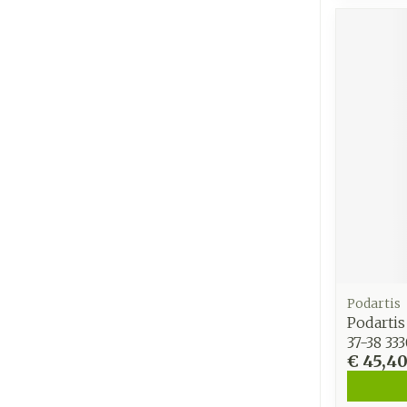
Podartis
Podarti
37-38 33
€ 45,4