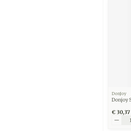
DonJoy
Donjoy S
€ 30,37
Aantal