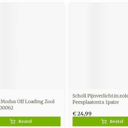
Scholl Pijnverlicht.in.zol
s Modus Off Loading Zool
Peesplaatont.s 1paire
300062
0
€ 24,99
Bestel
Bestel