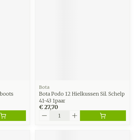
werende
Parfums en
geurproducten
Bota
&boots
Bota Podo 12 Hielkussen Sil. Schelp
41-43 1paar
€ 27,70
CBD
Aantal