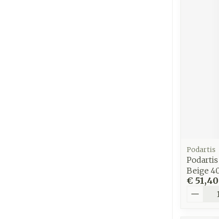
Podartis
Podarti
Beige 4
€ 51,40
Aantal