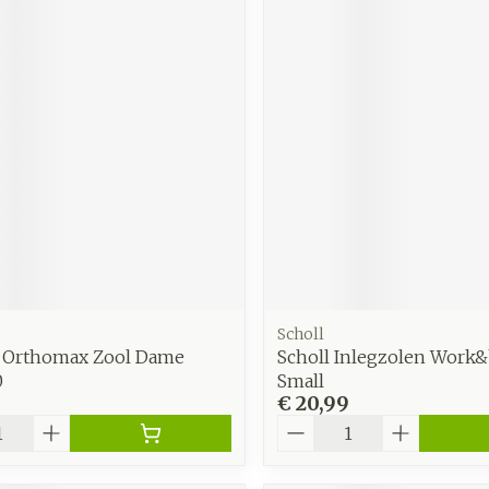
Scholl
s Orthomax Zool Dame
Scholl Inlegzolen Work
0
Small
€ 20,99
Aantal