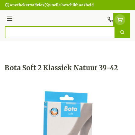
Ga naar de inhoud
Apothekersadvies
Snelle beschikbaarheid
Menu
Zoek
Product, merk, categorie...
Bota Soft 2 Klassiek Natuur 39-42