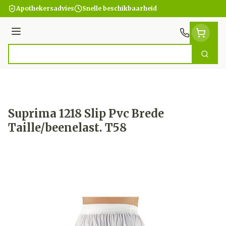
Ga naar de inhoud
Apothekersadvies
Snelle beschikbaarheid
Menu
Zoek
Product, merk, categorie...
Suprima 1218 Slip Pvc Brede
Taille/beenelast. T58