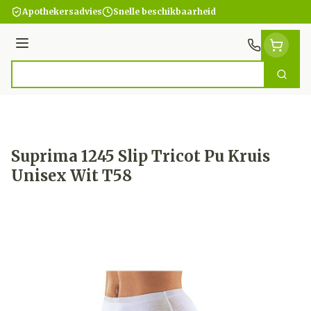
Ga naar de inhoud
Apothekersadvies
Snelle beschikbaarheid
Menu
Zoek
Product, merk, categorie...
Suprima 1245 Slip Tricot Pu Kruis
Unisex Wit T58