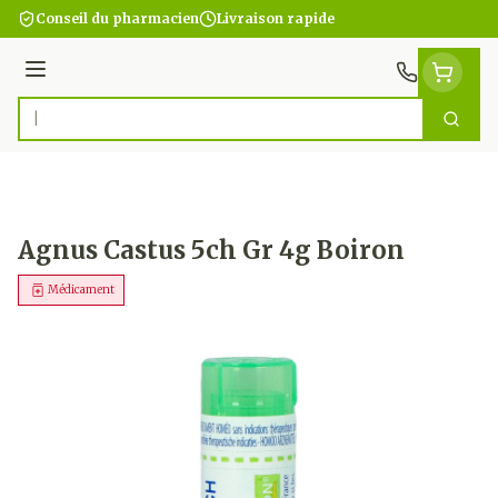
Aller au contenu
Conseil du pharmacien
Livraison rapide
Menu
Cherc
Rechercher
Agnus Castus 5ch Gr 4g Boiron
Médicament