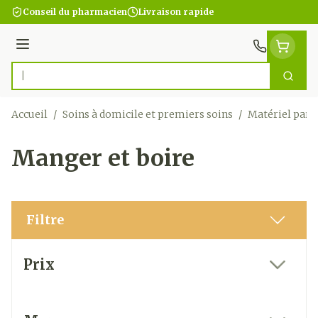
Aller au contenu
Conseil du pharmacien
Livraison rapide
Menu
Cherc
Rechercher
Accueil
/
Soins à domicile et premiers soins
/
Matériel para
Manger et boire
Filtre
Passer à la liste des produits
Prix
filter