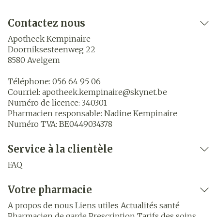
Contactez nous
Apotheek Kempinaire
Doorniksesteenweg 22
8580
Avelgem
Téléphone:
056 64 95 06
Courriel:
apotheek.kempinaire@
skynet.be
Numéro de licence:
340301
Pharmacien responsable:
Nadine Kempinaire
Numéro TVA:
BE0449034378
Service à la clientèle
FAQ
Votre pharmacie
A propos de nous
Liens utiles
Actualités santé
Pharmacien de garde
Prescription
Tarifs des soins