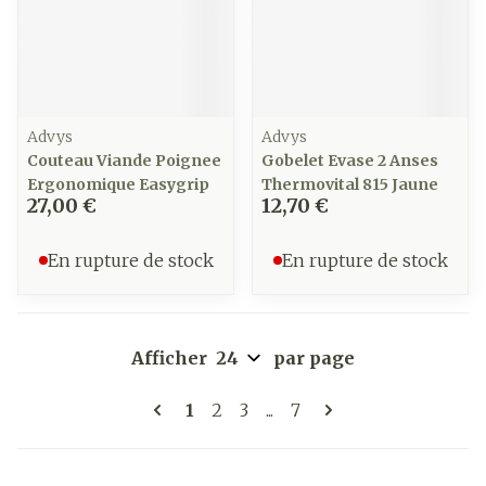
Advys
Advys
Couteau Viande Poignee
Gobelet Evase 2 Anses
Ergonomique Easygrip
Thermovital 815 Jaune
27,00 €
12,70 €
En rupture de stock
En rupture de stock
Afficher
par page
Pages
Vous lisez actuellement la page
Page
Page
Page
1
2
3
...
7