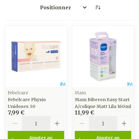
Trier par:
Febelcare
Mam
Febelcare Physio
Mam Biberon Easy Start
Unidoses 30
A/colique Matt Lila 160ml
7,99 €
11,99 €
Quantité
Quantité
Ajouter au
Ajouter au