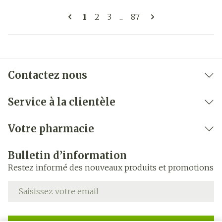
Pages
Vous lisez actuellement la page
Page
Page
Page
1
2
3
...
87
Contactez nous
Service à la clientèle
Votre pharmacie
Bulletin d’information
Restez informé des nouveaux produits et promotions
Adresse mail