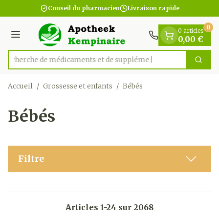
Diapositive 1 de 1
Aller au contenu
Conseil du pharmacien
Livraison rapide
0
0 articles
Menu
0,00 €
Recherche de médicame
Cherc
Rechercher
Accueil
/
Grossesse et enfants
/
Bébés
Bébés
Filtre
Articles
1
-
24
sur
2068