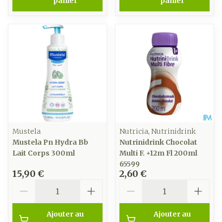
panier
panier
Mustela
Nutricia, Nutrinidrink
Mustela Pn Hydra Bb
Nutrinidrink Chocolat
Lait Corps 300ml
Multi F. +12m Fl 200ml
65599
15,90 €
2,60 €
Quantité
Quantité
Ajouter au
Ajouter au