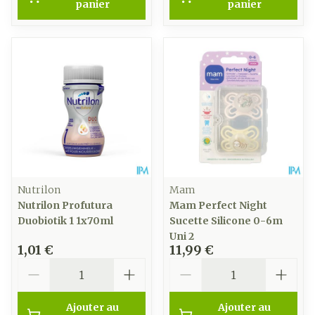
panier
panier
Nutrilon
Mam
Nutrilon Profutura
Mam Perfect Night
Duobiotik 1 1x70ml
Sucette Silicone 0-6m
Uni 2
1,01 €
11,99 €
Quantité
Quantité
Ajouter au
Ajouter au