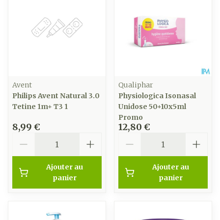
Avent
Qualiphar
Philips Avent Natural 3.0
Physiologica Isonasal
Tetine 1m+ T3 1
Unidose 50+10x5ml
Promo
8,99 €
12,80 €
Quantité
Quantité
Ajouter au
Ajouter au
panier
panier