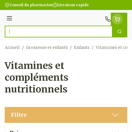
Aller au contenu
Conseil du pharmacien
Livraison rapide
Menu
Cherc
Rechercher
Accueil
/
Grossesse et enfants
/
Enfants
/
Vitamines et com
Vitamines et
compléments
nutritionnels
Filtre
Passer à la liste des produits