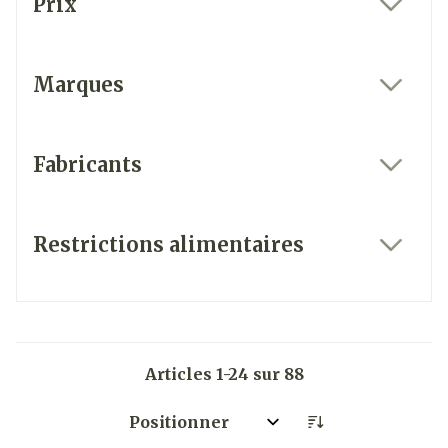
Prix
filter
Marques
filter
Fabricants
filter
Restrictions alimentaires
filter
Articles
1
-
24
sur
88
Trier par: