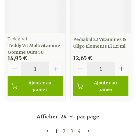
Teddy-vit
Pediakid 22 Vitamines &
Teddy Vit Multivitamine
Oligo Elements Fl 125ml
Gomme Ours 50
14,95 €
12,65 €
Quantité
Quantité
Ajouter au
Ajouter au
panier
panier
Afficher
par page
Pages
Vous lisez actuellement la pag
Page
Page
Page
1
2
3
4