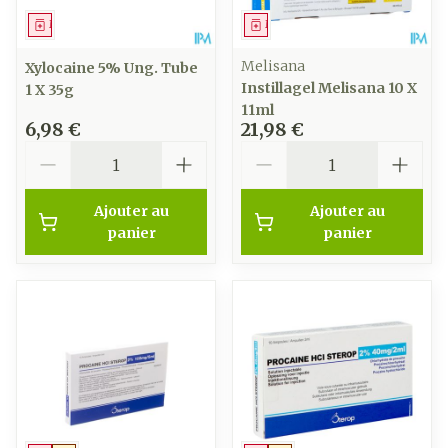
Médicament
Médicament
Melisana
Xylocaine 5% Ung. Tube
Instillagel Melisana 10 X
1 X 35g
11ml
6,98 €
21,98 €
Quantité
Quantité
Ajouter au
Ajouter au
panier
panier