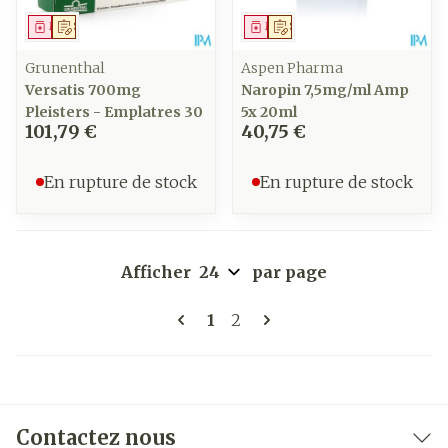
Médicament
Sur prescription
Médicament
Sur prescription
Grunenthal
Aspen Pharma
Versatis 700mg
Naropin 7,5mg/ml Amp
Pleisters - Emplatres 30
5x 20ml
101,79 €
40,75 €
En rupture de stock
En rupture de stock
Afficher
par page
Pages
Vous lisez actuellement la 
Page
1
2
Contactez nous