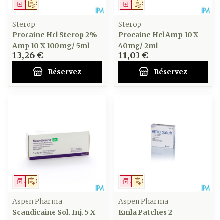
Médicament
Sur prescription
Médicament
Sur prescription
Sterop
Sterop
Procaine Hcl Sterop 2%
Procaine Hcl Amp 10 X
Amp 10 X 100mg/ 5ml
40mg/ 2ml
13,26 €
11,03 €
Réservez
Réservez
Médicament
Sur prescription
Médicament
Sur prescription
Aspen Pharma
Aspen Pharma
Scandicaine Sol. Inj. 5 X
Emla Patches 2