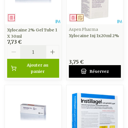
Médicament
Médicament
Sur prescription
Aspen Pharma
Xylocaine 2% Gel Tube 1
Xylocaine Inj 1x20ml 2%
X 30ml
7,73 €
Quantité
3,75 €
Ajouter au
panier
Réservez