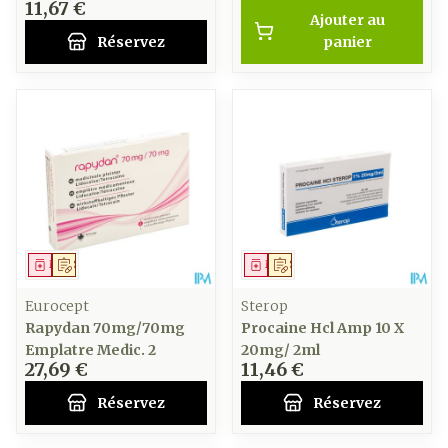
11,67 €
Ajouter au
Réservez
panier
Médicament
Sur prescription
Médicament
Sur prescription
Eurocept
Sterop
Rapydan 70mg/70mg
Procaine Hcl Amp 10 X
Emplatre Medic. 2
20mg/ 2ml
27,69 €
11,46 €
Réservez
Réservez