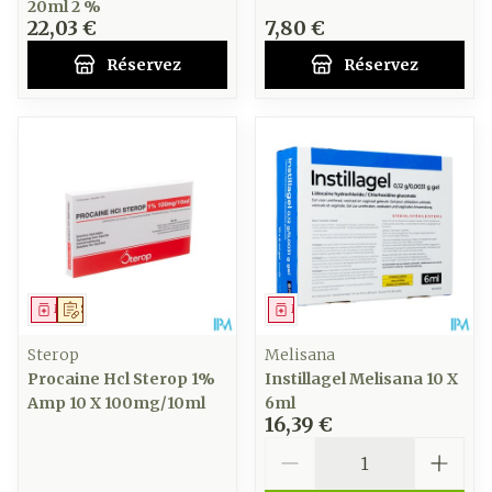
20ml 2 %
22,03 €
7,80 €
Réservez
Réservez
Médicament
Sur prescription
Médicament
Sterop
Melisana
Procaine Hcl Sterop 1%
Instillagel Melisana 10 X
Amp 10 X 100mg/10ml
6ml
16,39 €
Quantité