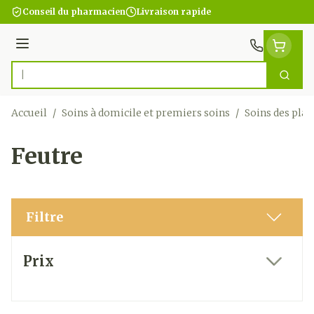
Aller au contenu
Conseil du pharmacien
Livraison rapide
Menu
Cherc
Rechercher
Accueil
/
Soins à domicile et premiers soins
/
Soins des plai
Feutre
Filtre
Passer à la liste des produits
Prix
filter