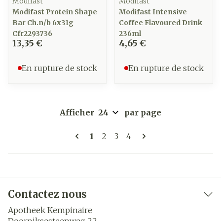
Modifast
Modifast
Modifast Protein Shape
Modifast Intensive
Bar Ch.n/b 6x31g
Coffee Flavoured Drink
Cfr2293736
236ml
13,35 €
4,65 €
En rupture de stock
En rupture de stock
Afficher
par page
Pages
Vous lisez actuellement la pag
Page
Page
Page
1
2
3
4
Contactez nous
Apotheek Kempinaire