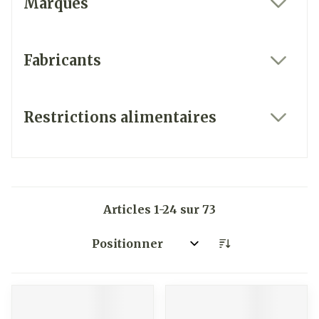
Marques
filter
Fabricants
filter
Restrictions alimentaires
filter
Articles
1
-
24
sur
73
Trier par: