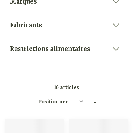
Marques
filter
Fabricants
filter
Restrictions alimentaires
filter
16
articles
Trier par: