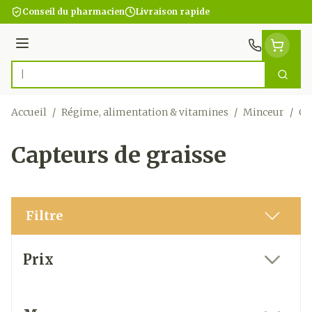
Aller au contenu
Conseil du pharmacien
Livraison rapide
Menu
Cherc
Rechercher
Accueil
/
Régime, alimentation & vitamines
/
Minceur
/
Ca
Capteurs de graisse
Filtre
Passer à la liste des produits
Prix
filter