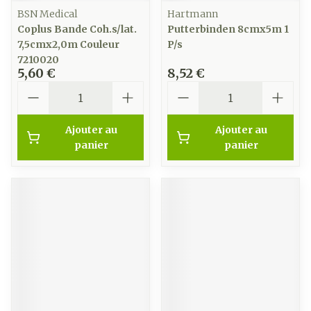
BSN Medical
Hartmann
Coplus Bande Coh.s/lat.
Putterbinden 8cmx5m 1
7,5cmx2,0m Couleur
P/s
7210020
5,60 €
8,52 €
Quantité
Quantité
Ajouter au
Ajouter au
panier
panier