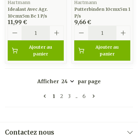
Hartmann
Hartmann
Idealast Avec Agr.
Putterbinden 10cmx5m 1
10cmx5m Bc 1 P/s
P/s
11,99 €
9,66 €
Quantité
Quantité
Ajouter au
Ajouter au
panier
panier
Afficher
par page
Pages
Vous lisez actuellement la page
Page
Page
Page
1
2
3
...
6
Contactez nous