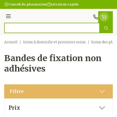
Aller au contenu
Conseil du pharmacien
Livraison rapide
Menu
Cherc
Rechercher
Accueil
/
Soins à domicile et premiers soins
/
Soins des plai
Bandes de fixation non
adhésives
Filtre
Passer à la liste des produits
Prix
filter