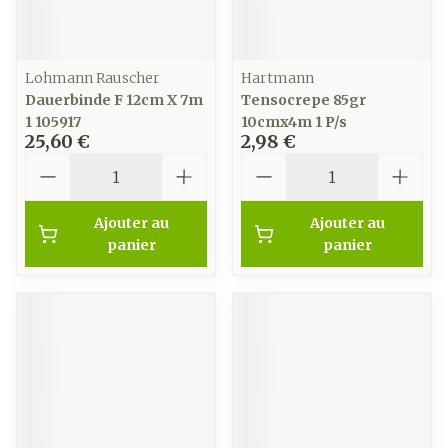
Lohmann Rauscher
Hartmann
Dauerbinde F 12cm X 7m
Tensocrepe 85gr
1 105917
10cmx4m 1 P/s
25,60 €
2,98 €
Quantité
Quantité
Ajouter au
Ajouter au
panier
panier