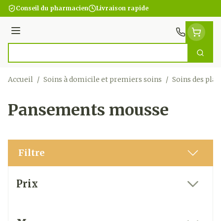
Aller au contenu
Conseil du pharmacien
Livraison rapide
Menu
Cherc
Rechercher
Accueil
/
Soins à domicile et premiers soins
/
Soins des plai
Pansements mousse
Filtre
Passer à la liste des produits
Prix
filter