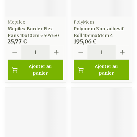
Mepilex
PolyMem
Mepilex Border Flex
Polymem Non-adhesif
Pans 10x10cm 5 595350
Roll 10cmx61cm 4
25,77 €
195,06 €
Quantité
Quantité
Ajouter au
Ajouter au
panier
panier