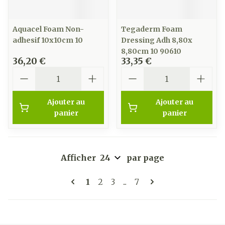
Aquacel Foam Non-
Tegaderm Foam
adhesif 10x10cm 10
Dressing Adh 8,80x
8,80cm 10 90610
36,20 €
33,35 €
Quantité
Quantité
Ajouter au
Ajouter au
panier
panier
Afficher
par page
Pages
Vous lisez actuellement la page
Page
Page
Page
1
2
3
...
7