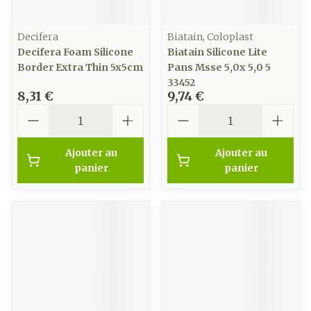
Decifera
Biatain, Coloplast
Decifera Foam Silicone
Biatain Silicone Lite
Border Extra Thin 5x5cm
Pans Msse 5,0x 5,0 5
33452
8,31 €
9,74 €
Quantité
Quantité
Ajouter au
Ajouter au
panier
panier