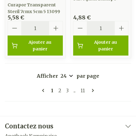
Curapor Transparent
Steril 7cmx 5cm 5 13099
5,58 €
4,88 €
Quantité
Quantité
Ajouter au
Ajouter au
panier
panier
Afficher
par page
Pages
Vous lisez actuellement la page
Page
Page
Page
1
2
3
...
11
Contactez nous