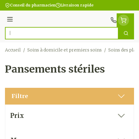
Aller au contenu
Conseil du pharmacien
Livraison rapide
Menu
Cherc
Rechercher
Accueil
/
Soins à domicile et premiers soins
/
Soins des plai
Pansements stériles
Filtre
Passer à la liste des produits
Prix
filter