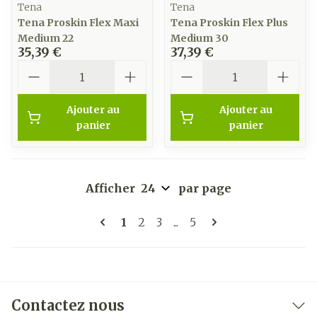
Tena
Tena
Tena Proskin Flex Maxi
Tena Proskin Flex Plus
Medium 22
Medium 30
35,39 €
37,39 €
Quantité
Quantité
Ajouter au
Ajouter au
panier
panier
Afficher
par page
Pages
Vous lisez actuellement la page
Page
Page
Page
1
2
3
...
5
Contactez nous