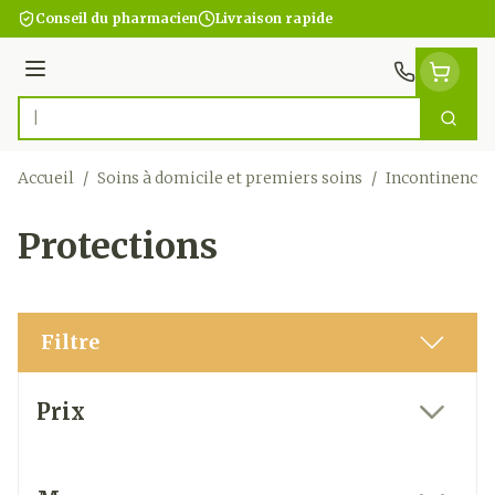
Aller au contenu
Conseil du pharmacien
Livraison rapide
Menu
Cherc
Rechercher
Accueil
/
Soins à domicile et premiers soins
/
Incontinence
Protections
Filtre
Passer à la liste des produits
Prix
filter