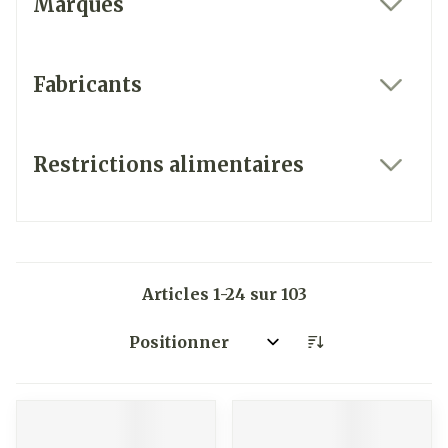
Marques
filter
Fabricants
filter
Restrictions alimentaires
filter
Articles
1
-
24
sur
103
Trier par: