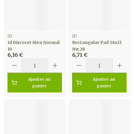
iD
iD
Id Discreet Men Normal
Rectangular Pad 36x11
10
Nw 28
6,16 €
6,71 €
Quantité
Quantité
Ajouter au
Ajouter au
panier
panier