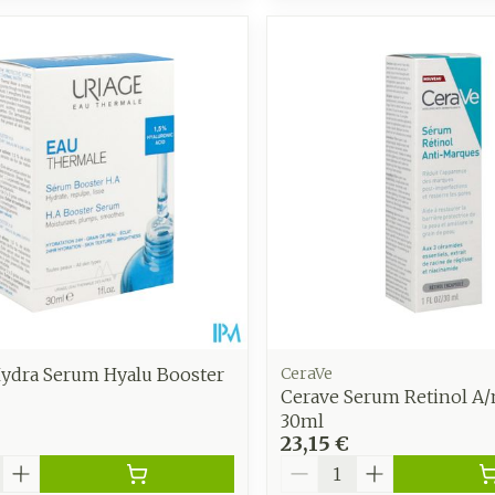
Hydra Serum Hyalu Booster
CeraVe
Cerave Serum Retinol A
30ml
23,15 €
é
Quantité