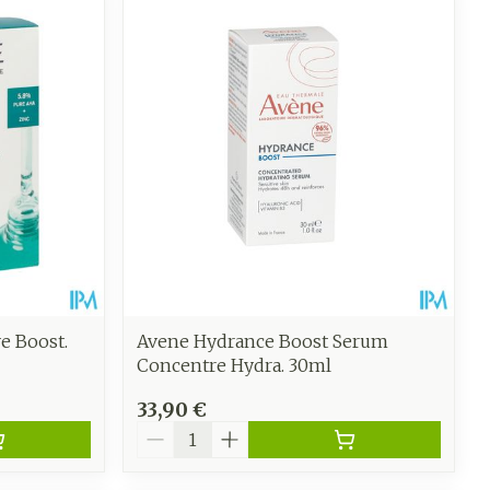
 pieds
hie
Médications diverses
intime
Tonic - lotion
us
e
Eau micellaire
Yeux
us
Afficher plus
anti-
Senteur
e Boost.
Avene Hydrance Boost Serum
Concentre Hydra. 30ml
33,90 €
Quantité