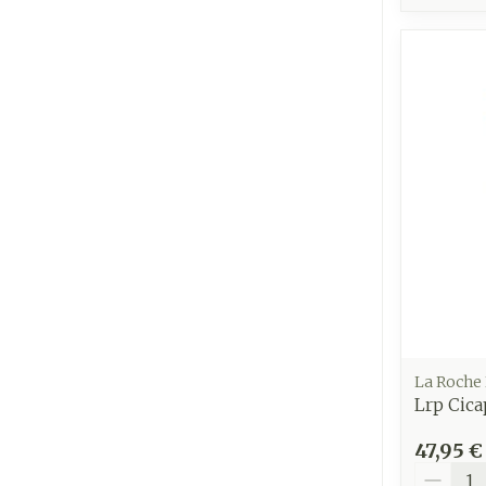
La Roche
Lrp Cica
47,95 €
Quantit