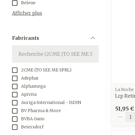
Belene
appareils aéro
Tablettes
Afficher plus
Accessoires aé
Crème, gel et 
Pieds et jam
Oxygène
Pieds secs, cal
Fabricants
crevasses
filter
Système resp
Ampoules
Callosités
Muscles et
2CME (TO SEE ME SPRL)
articulations
Cors
Adephar
Aiguilles et 
Afficher plus
Alphamega
La Roche
Infections
Seringues
Apivita
Lrp Ret
Auriga International - ISDIN
Solution injec
Spécifiqueme
51,95 €
BV Pharma & More
les hommes
Aiguilles
Quantit
BVBA Gano
Poux
Aiguilles stylo
Soins du corp
Beiersdorf