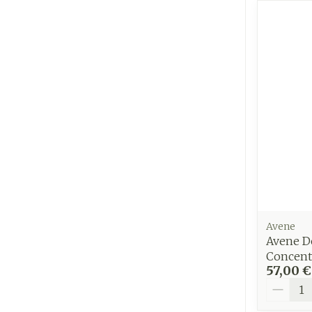
Ronflement
Avene
Avene D
Concent
57,00 €
Quantit