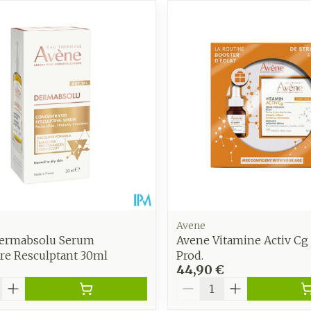
Autobronzants
Rasage
Avene
ermabsolu Serum
Avene Vitamine Activ Cg 
re Resculptant 30ml
Prod.
44,90 €
é
Quantité