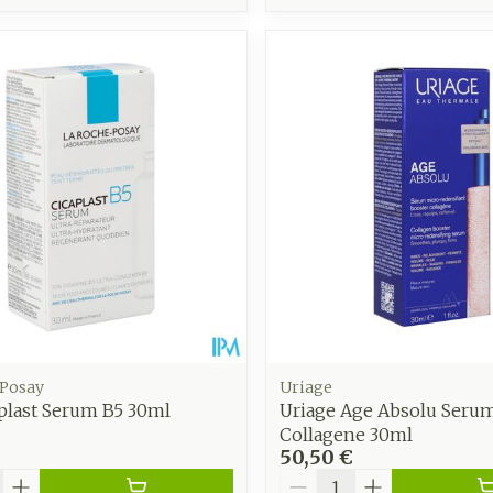
 Posay
Uriage
plast Serum B5 30ml
Uriage Age Absolu Seru
Collagene 30ml
50,50 €
é
Quantité