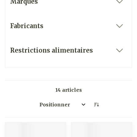
Marques
filter
Fabricants
filter
Restrictions alimentaires
filter
14
articles
Trier par: