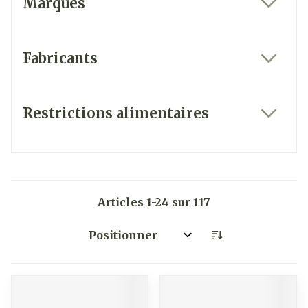
Marques
filter
Fabricants
filter
Restrictions alimentaires
filter
Articles
1
-
24
sur
117
Trier par: