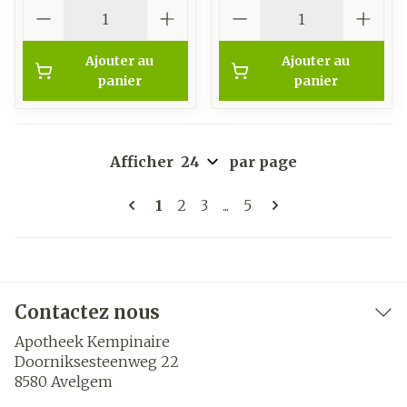
Quantité
Quantité
Ajouter au
Ajouter au
panier
panier
Afficher
par page
Pages
Vous lisez actuellement la page
Page
Page
Page
1
2
3
...
5
Contactez nous
Apotheek Kempinaire
Doorniksesteenweg 22
8580
Avelgem