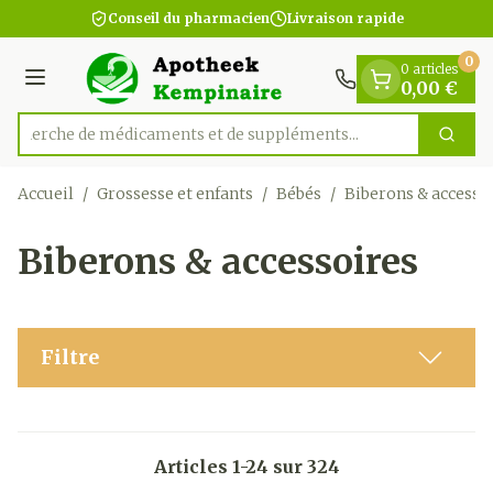
Diapositive 1 de 1
Aller au contenu
Conseil du pharmacien
Livraison rapide
0
0 articles
Menu
0,00 €
Recherche de médicaments et
Cherc
Rechercher
Accueil
/
Grossesse et enfants
/
Bébés
/
Biberons & accesso
Biberons & accessoires
Filtre
Articles
1
-
24
sur
324