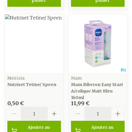
panier
panier
Nutricia
Mam
Nutriset Tetine/ Speen
Mam Biberon Easy Start
A/colique Matt Bleu
160ml
0,50 €
11,99 €
Quantité
Quantité
Ajouter au
Ajouter au