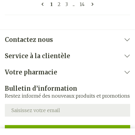
Pages
Vous lisez actuellement la page
Page
Page
Page
1
2
3
...
14
Contactez nous
Service à la clientèle
Votre pharmacie
Bulletin d’information
Restez informé des nouveaux produits et promotions
Adresse mail
Inscription