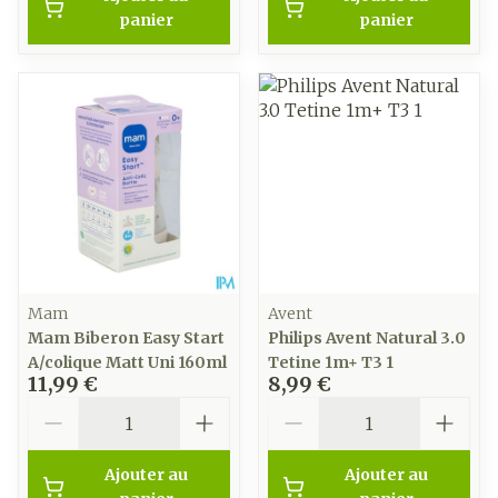
panier
panier
Mam
Avent
Mam Biberon Easy Start
Philips Avent Natural 3.0
A/colique Matt Uni 160ml
Tetine 1m+ T3 1
11,99 €
8,99 €
Quantité
Quantité
Ajouter au
Ajouter au