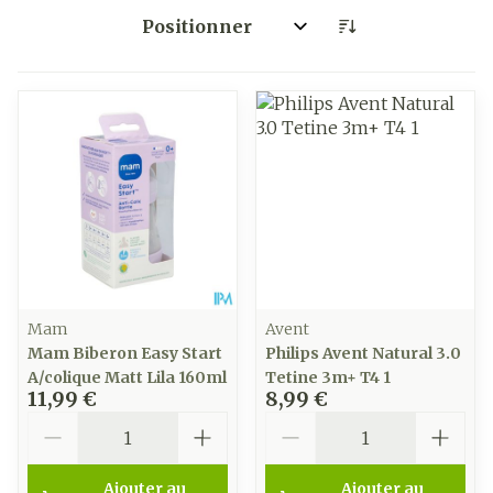
Trier par:
Mam
Avent
Mam Biberon Easy Start
Philips Avent Natural 3.0
A/colique Matt Lila 160ml
Tetine 3m+ T4 1
11,99 €
8,99 €
Quantité
Quantité
Ajouter au
Ajouter au