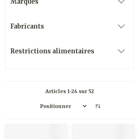
Marques
filter
Fabricants
filter
Restrictions alimentaires
filter
Articles
1
-
24
sur
52
Trier par: