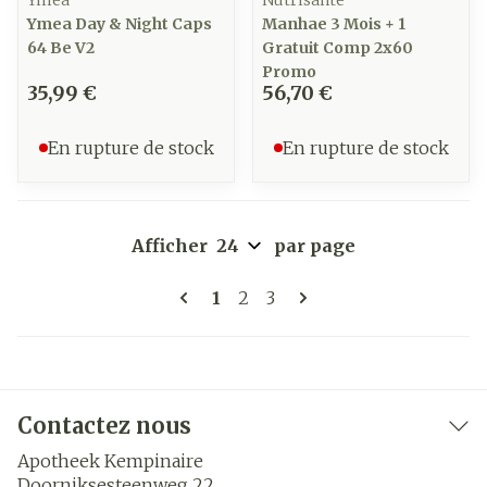
Ymea
Nutrisante
Ymea Day & Night Caps
Manhae 3 Mois + 1
64 Be V2
Gratuit Comp 2x60
Promo
35,99 €
56,70 €
En rupture de stock
En rupture de stock
Afficher
par page
Pages
Vous lisez actuellement la pa
Page
Page
1
2
3
Contactez nous
Apotheek Kempinaire
Doorniksesteenweg 22