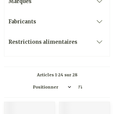
Marques
filter
Fabricants
filter
Restrictions alimentaires
filter
Articles
1
-
24
sur
28
Trier par: