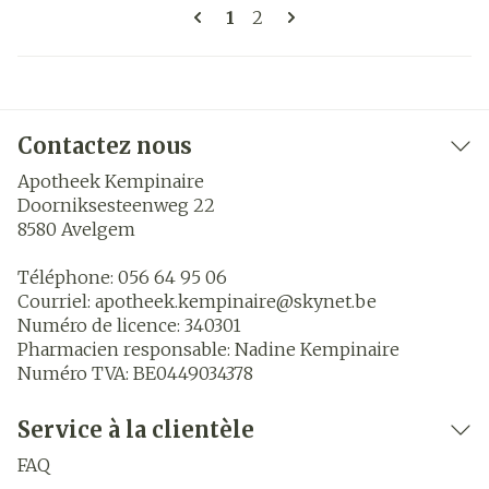
Pages
Vous lisez actuellement la 
Page
1
2
Contactez nous
Apotheek Kempinaire
Doorniksesteenweg 22
8580
Avelgem
Téléphone:
056 64 95 06
Courriel:
apotheek.kempinaire@
skynet.be
Numéro de licence:
340301
Pharmacien responsable:
Nadine Kempinaire
Numéro TVA:
BE0449034378
Service à la clientèle
FAQ