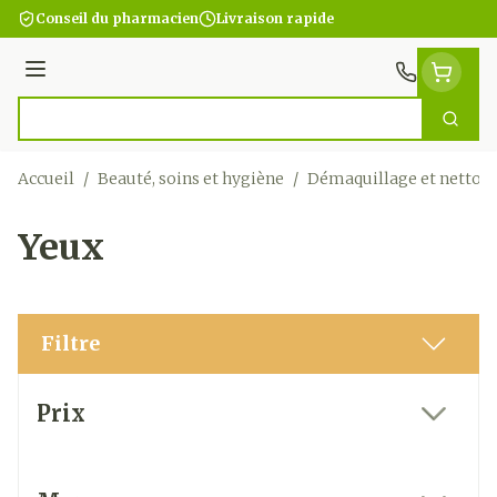
Aller au contenu
Conseil du pharmacien
Livraison rapide
Menu
Cherc
Rechercher
Accueil
/
Beauté, soins et hygiène
/
Démaquillage et nettoy
Yeux
Filtre
Passer à la liste des produits
Prix
filter