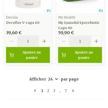
Decola
My Health
Decoflor V-caps 60
My Qanodol Sporebiotic
Caps 90
39,60 €
59,90 €
Quantité
Quantité
Ajouter au
Ajouter au
panier
panier
Afficher
par page
Pages
Vous lisez actuellement la page
Page
Page
Page
1
2
3
...
7