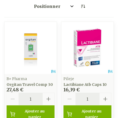
Trier par:
B+ Pharma
Pileje
Orgitan Travel Comp 30
Lactibiane Atb Caps 10
27,48 €
16,39 €
Quantité
Quantité
Ajouter au
Ajouter au
panier
panier