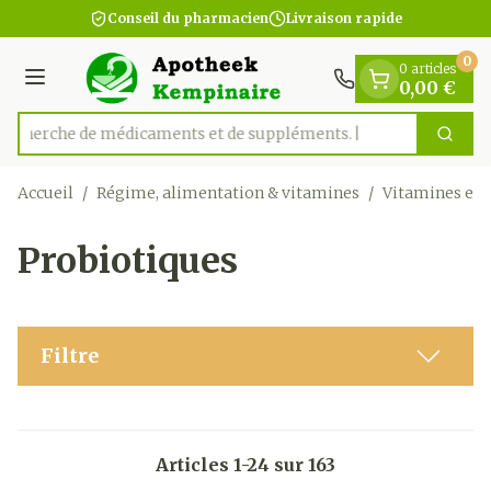
Diapositive 1 de 1
Aller au contenu
Conseil du pharmacien
Livraison rapide
0
0 articles
Menu
0,00 €
Recherche de médicament
Cherc
Rechercher
Accueil
/
Régime, alimentation & vitamines
/
Vitamines et
Probiotiques
Filtre
Articles
1
-
24
sur
163