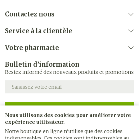
Contactez nous
Service à la clientèle
Votre pharmacie
Bulletin d’information
Restez informé des nouveaux produits et promotions
Adresse mail
Inscription
Nous utilisons des cookies pour améliorer votre
expérience utilisateur.
En cliquant sur s'abonner, vous vous abonnez à notre
newsletter et acceptez notre
politique de confidentialité
.
Notre boutique en ligne n'utilise que des cookies
indispensables. Ces cookies sont indispensables au