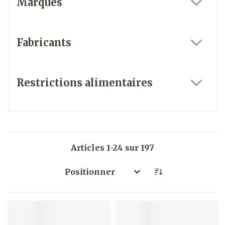
Marques
filter
Fabricants
filter
Restrictions alimentaires
filter
Articles
1
-
24
sur
197
Trier par: