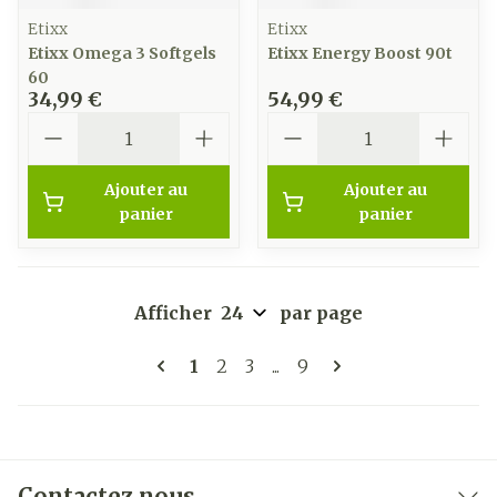
Etixx
Etixx
Etixx Omega 3 Softgels
Etixx Energy Boost 90t
60
34,99 €
54,99 €
Quantité
Quantité
Ajouter au
Ajouter au
panier
panier
Afficher
par page
Pages
Vous lisez actuellement la page
Page
Page
Page
1
2
3
...
9
Contactez nous