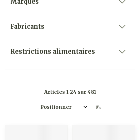
Marques
filter
Fabricants
filter
Restrictions alimentaires
filter
Articles
1
-
24
sur
481
Trier par: