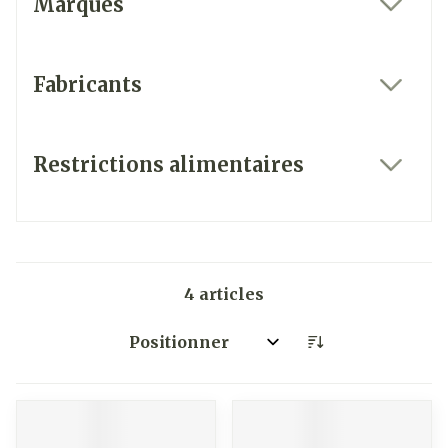
Marques
filter
Fabricants
filter
Restrictions alimentaires
filter
4
articles
Trier par: