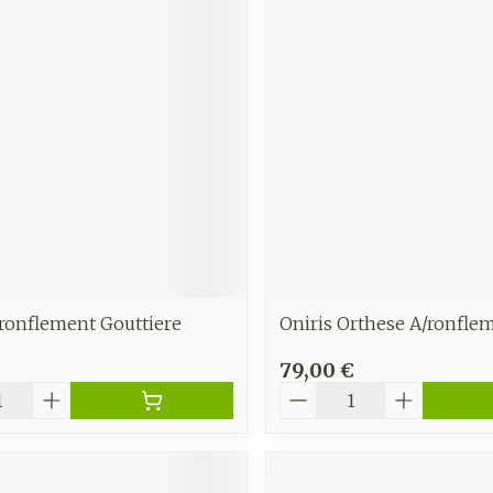
Autobronzants
Rasage
ronflement Gouttiere
Oniris Orthese A/ronfle
79,00 €
é
Quantité