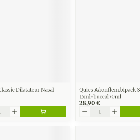
lassic Dilatateur Nasal
Quies A/ronflem.bipack S
15ml+buccal70ml
28,90 €
é
Quantité