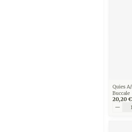
Ronflement
Quies A/
Buccale
20,20 €
Quantit