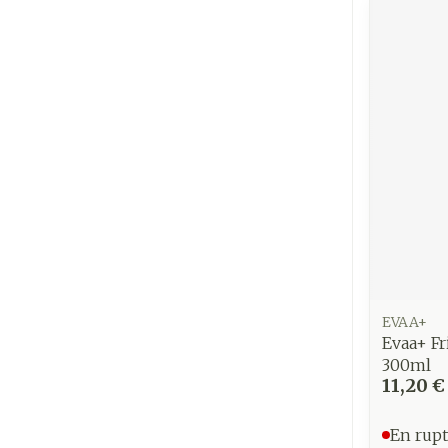
EVAA+
Evaa+ F
300ml
11,20 €
En rupt