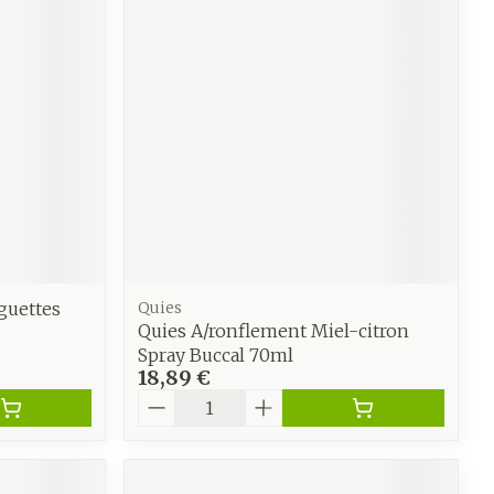
e
Eau micellaire
Yeux
us
Afficher plus
anti-
Senteur
guettes
Quies
Quies A/ronflement Miel-citron
Spray Buccal 70ml
18,89 €
Quantité