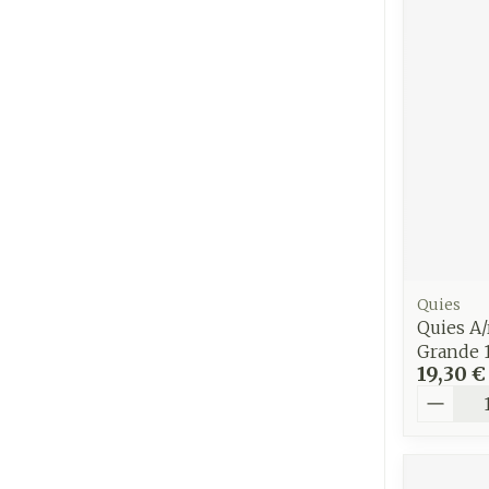
Cheveux
Piluliers et
accessoires
Soins du vis
Taches de pig
Peau sensible
irritée
Quies
Quies A/
Peau mixte
Grande 
Peau terne
19,30 €
Quantit
Afficher plus