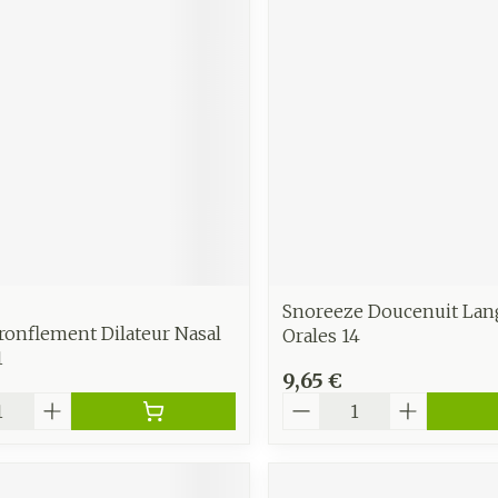
Soin intim
Ombres à paupières
Massage
Afficher plus
Masques chirurgique
Afficher pl
age
Compléments
Répulsifs 
nutritionnels
insectes
mentation
 - peau
Snoreeze Doucenuit Lan
ronflement Dilateur Nasal
Orales 14
1
9,65 €
é
Quantité