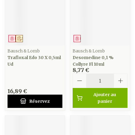
Médicament
Sur prescription
Médicament
Bausch & Lomb
Bausch & Lomb
Trafloxal Edo 30 X 0,5ml
Desomedine 0,1 %
Ud
Collyre Fl 10ml
8,77 €
Quantité
16,89 €
Ajouter au
Réservez
panier