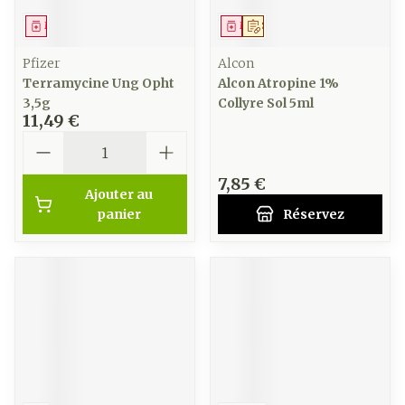
Médicament
Médicament
Sur prescription
Pfizer
Alcon
Terramycine Ung Opht
Alcon Atropine 1%
3,5g
Collyre Sol 5ml
11,49 €
Quantité
7,85 €
Ajouter au
panier
Réservez