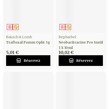
Médicament
Sur prescription
Médicament
Sur prescription
Bausch & Lomb
Bepharbel
Trafloxal Pomm Opht 3g
Neobacitracine Pro Instil
1 X 10ml
5,01 €
10,02 €
Réservez
Réservez