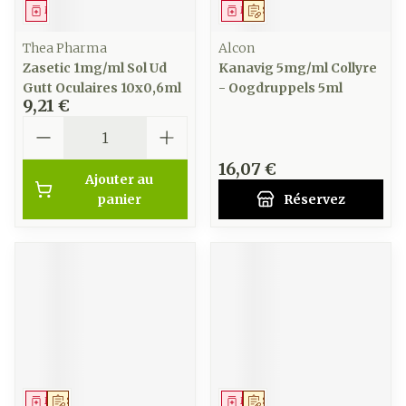
Médicament
Médicament
Sur prescription
Thea Pharma
Alcon
Zasetic 1mg/ml Sol Ud
Kanavig 5mg/ml Collyre
Gutt Oculaires 10x0,6ml
- Oogdruppels 5ml
9,21 €
Quantité
16,07 €
Ajouter au
panier
Réservez
Médicament
Sur prescription
Médicament
Sur prescription