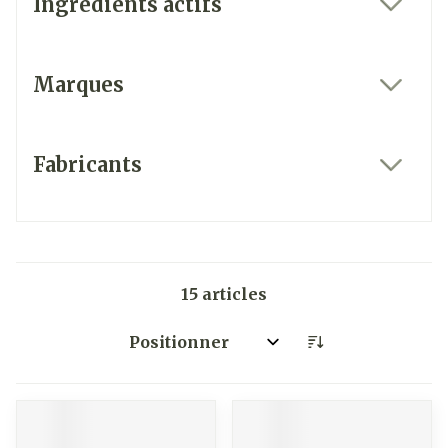
Ingrédients actifs
filter
Marques
filter
Fabricants
filter
15
articles
Trier par: