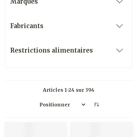
Marques
filter
Fabricants
filter
Restrictions alimentaires
filter
Articles
1
-
24
sur
394
Trier par: