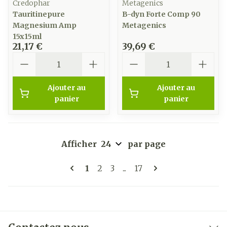
Credophar
Metagenics
Tauritinepure
B-dyn Forte Comp 90
Magnesium Amp
Metagenics
15x15ml
21,17 €
39,69 €
Quantité
Quantité
Ajouter au
Ajouter au
panier
panier
Afficher
par page
Pages
Vous lisez actuellement la page
Page
Page
Page
1
2
3
...
17