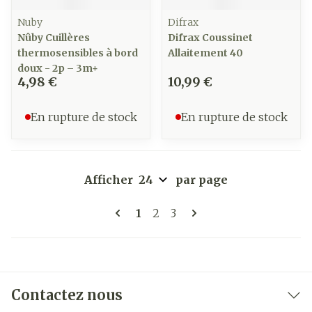
Nuby
Difrax
Nûby Cuillères
Difrax Coussinet
thermosensibles à bord
Allaitement 40
doux - 2p – 3m+
4,98 €
10,99 €
En rupture de stock
En rupture de stock
Afficher
par page
Pages
Vous lisez actuellement la pa
Page
Page
1
2
3
Contactez nous