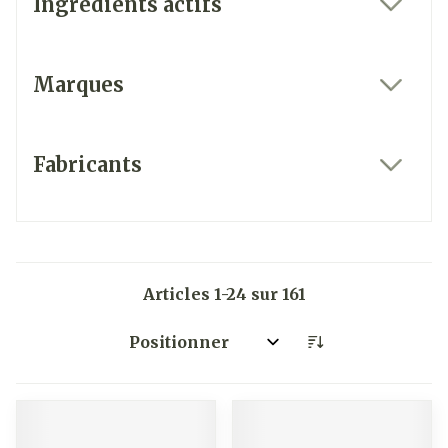
Ingrédients actifs
filter
Marques
filter
Fabricants
filter
Articles
1
-
24
sur
161
Trier par: