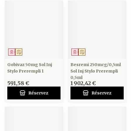
Médicament
Sur prescription
Médicament
Sur prescription
Gobivaz 50mg Sol Inj
Besremi 250mcg/0,5ml
Stylo Prerempli 1
Sol Inj Stylo Prerempli
0,5ml
591,58 €
1 902,42 €
Réservez
Réservez