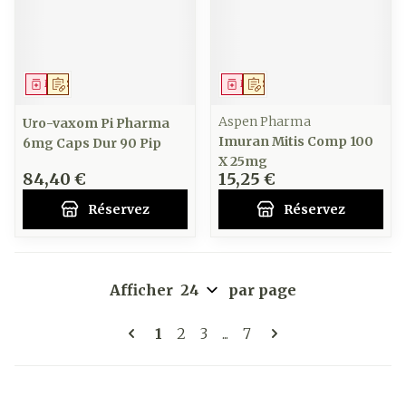
Médicament
Sur prescription
Médicament
Sur prescription
Aspen Pharma
Uro-vaxom Pi Pharma
Imuran Mitis Comp 100
6mg Caps Dur 90 Pip
X 25mg
84,40 €
15,25 €
Réservez
Réservez
Afficher
par page
Pages
Vous lisez actuellement la page
Page
Page
Page
1
2
3
...
7