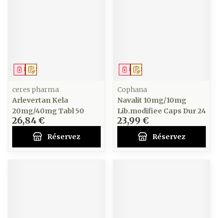
Médicament
Sur prescription
Médicament
Sur prescription
ceres pharma
Cophana
Arlevertan Kela
Navalit 10mg/10mg
20mg/40mg Tabl 50
Lib.modifiee Caps Dur 24
26,84 €
23,99 €
Réservez
Réservez