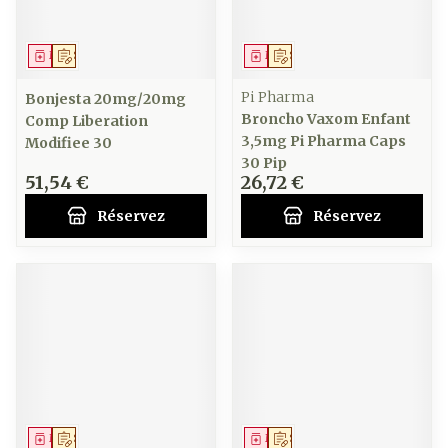
Médicament
Sur prescription
Médicament
Sur prescription
Pi Pharma
Bonjesta 20mg/20mg
Broncho Vaxom Enfant
Comp Liberation
3,5mg Pi Pharma Caps
Modifiee 30
30 Pip
51,54 €
26,72 €
Réservez
Réservez
Médicament
Sur prescription
Médicament
Sur prescription