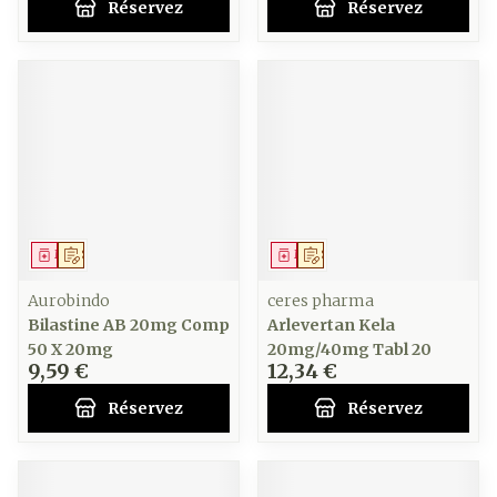
Réservez
Réservez
Médicament
Sur prescription
Médicament
Sur prescription
Aurobindo
ceres pharma
Bilastine AB 20mg Comp
Arlevertan Kela
50 X 20mg
20mg/40mg Tabl 20
9,59 €
12,34 €
Réservez
Réservez