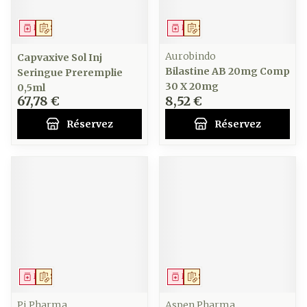
Médicament
Sur prescription
Médicament
Sur prescription
Aurobindo
Capvaxive Sol Inj
Bilastine AB 20mg Comp
Seringue Preremplie
30 X 20mg
0,5ml
67,78 €
8,52 €
Réservez
Réservez
Médicament
Sur prescription
Médicament
Sur prescription
Pi Pharma
Aspen Pharma