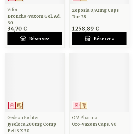
Vifor
Zeposia 0,92mg Caps
Broncho-vaxom Gel. Ad.
Dur 28
30
34,70 €
1 258,89 €
Réservez
Réservez
Médicament
Sur prescription
Médicament
Sur prescription
Gedeon Richter
OM Pharma
Jyseleca 200mg Comp
Uro-vaxom Caps. 90
Pell 3 X 30